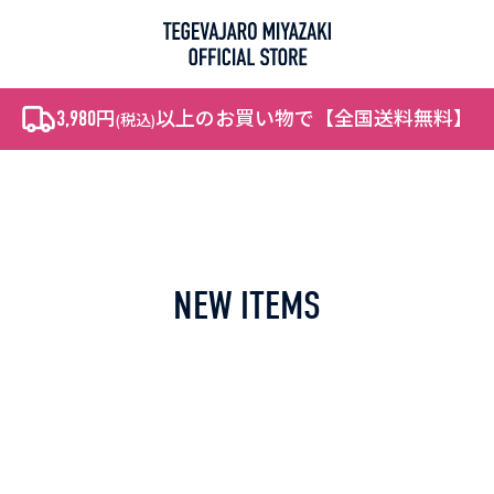
3,980
円
以上のお買い物で【全国送料無料】
(税込)
NEW ITEMS
RANKING
NEW ITEMS
PICK UP