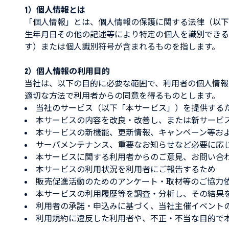
1）個人情報とは
KEY HOLDER / ACCESSORIES
「個人情報」とは、個人情報の保護に関する法律（以下
生年月日その他の記述等により特定の個人を識別できる
SALE
す）または個人識別符号が含まれるものを指します。
OTHER...
2）個人情報の利用目的
当社は、以下の目的に必要な範囲で、利用者の個人情報
INSIDER SHOP
適切な方法で利用者からの同意を得るものとします。
当社のサービス（以下「本サービス」）を提供する
VARIETY
本サービスの内容を改良・改善し、または新サービ
本サービスの新機能、更新情報、キャンペーン等お
ひなたプレーヤー専用ペー
サーバメンテナンス、重要なお知らせなど必要に応
本サービスに関する利用者からのご意見、お問い合
STAFF ONLY
本サービスの利用状況を利用者にご報告するため
販売促進活動のためのアンケート・取材等のご協力
本サービスの利用履歴等を調査・分析し、その結果
利用者の承諾・申込みに基づく、当社主催イベント
利用規約に違反した利用者や、不正・不当な目的で