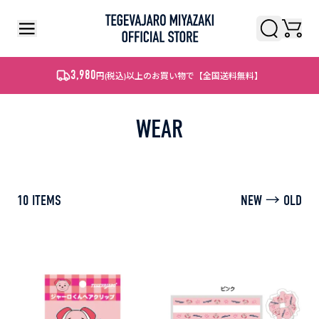
検索
検索
3,980
円
(税込)
以上のお買い物で【全国送料無料】
WEAR
10
ITEMS
NEW → OLD