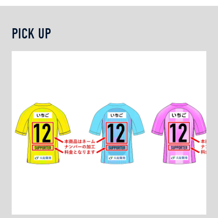
を「頭部固定具付き担架」の普及に充てさせていただ
サイズ：φ82×140mm
きます。
容量 ：440ml
PICK UP
サイズ：φ82×140mm
容量 ：440ml