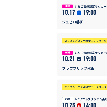
いちご宮崎新富サッカー
HOME
10.17
19:00
土
ジュビロ磐田
２０２６／２７明治安田Ｊ２リーグ 
いちご宮崎新富サッカー
HOME
10.21
19:00
水
ブラウブリッツ秋田
２０２６／２７明治安田Ｊ２リーグ 
NDソフトスタジアム山
AWAY
10.25
14:00
日