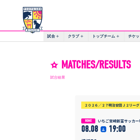
試合
クラブ
トップチーム
チケッ
MATCHES/RESULTS
試合結果
２０２６／２７明治安田Ｊ２リーグ 
いちご宮崎新富サッカー
HOME
08.08
19:00
土