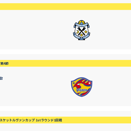
第4節
台
ケットルヴァンカップ 1stラウンド1回戦