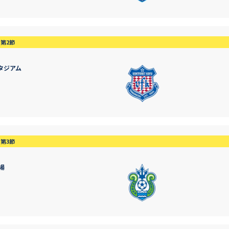
第2節
タジアム
第3節
場