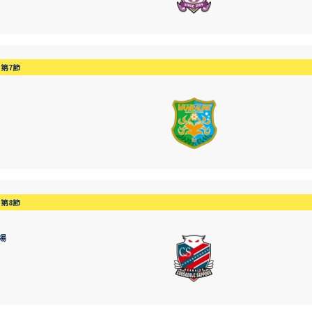
第7節
第8節
場