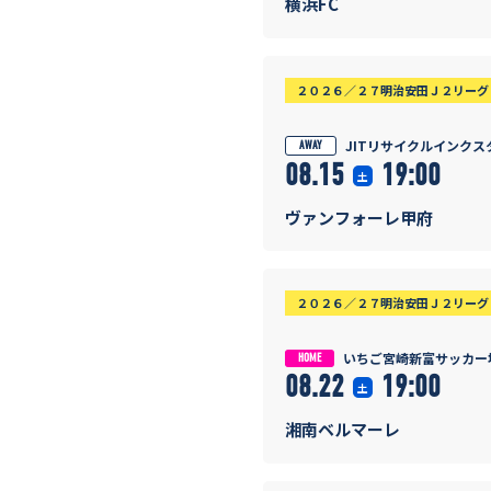
横浜FC
２０２６／２７明治安田Ｊ２リーグ 
JITリサイクルインクス
AWAY
08.15
19:00
土
ヴァンフォーレ甲府
２０２６／２７明治安田Ｊ２リーグ 
いちご宮崎新富サッカー
HOME
08.22
19:00
土
湘南ベルマーレ