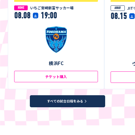
いちご宮崎新富サッカー場
JI
HOME
AWAY
08.08
19:00
08.15
土
土
横浜FC
チケット購入
すべての試合日程をみる