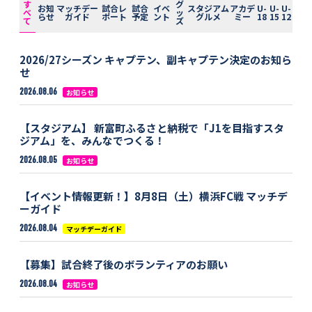
す
グ
お知
マッチデー
試合レ
試合
イベ
スタジアム
アカデ
U-
U-
U-
べ
ッ
らせ
ガイド
ポート
予定
ント
グルメ
ミー
18
15
12
て
ズ
2026/27シーズン キャプテン、副キャプテン決定のお知ら
せ
2026.08.06
お知らせ
【スタジアム】 新富町ふるさと納税で「J1を目指すスタ
ジアム」を、みんなでつくる！
2026.08.05
お知らせ
【イベント情報更新！】8月8日（土）横浜FC戦 マッチデ
ーガイド
2026.08.04
マッチデーガイド
【募集】試合終了後のボランティアのお願い
2026.08.04
お知らせ