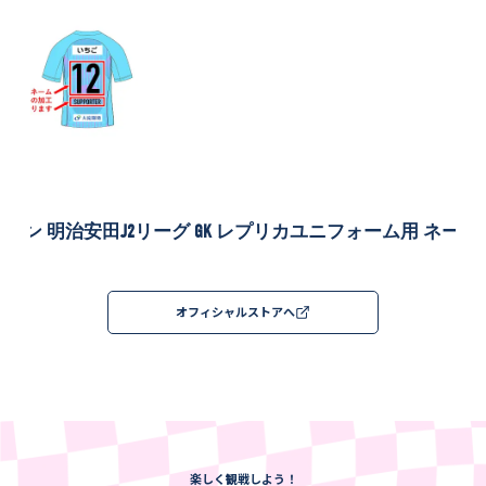
27シーズン 明治安田J2リーグ GK レプリカユニフォーム用 ネー
400
オフィシャルストアへ
楽しく観戦しよう！