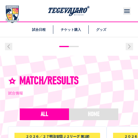
試合日程
チケット購入
グッズ
MATCH/RESULTS
試合情報
ALL
HOME
２０２６／２７明治安田Ｊ２リーグ 第1節
２０２６